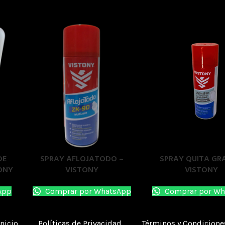
SPRAY QUITA GR
DE
SPRAY AFLOJATODO –
VISTONY
ONY
VISTONY
Comprar por Wh
App
Comprar por WhatsApp
Inicio
Políticas de Privacidad
Términos y Condicione