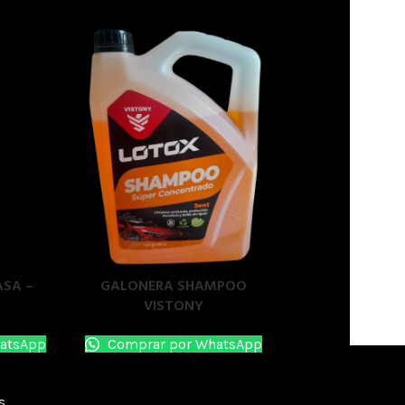
ASA –
GALONERA SHAMPOO
VISTONY
atsApp
Comprar por WhatsApp
s