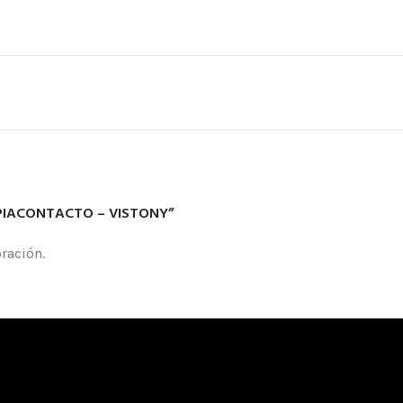
IMPIACONTACTO – VISTONY”
ración.