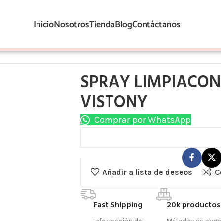
Inicio
Nosotros
Tienda
Blog
Contáctanos
SPRAY LIMPIACON
VISTONY
Comprar por WhatsApp
Añadir a lista de deseos
C
Fast Shipping
20k productos
Información del
Métodos de pago