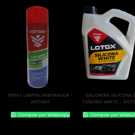
SPRAY LIMPIACARBURADOR –
GALONERA SILICONA 
VISTONY
TABLERO WHITE – VIST
Comprar por WhatsApp
Comprar por Whats