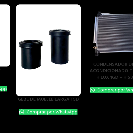
CONDENSADOR DE
-
ACONDICIONADO 
HILUX 1GD – HIS
App
Comprar por Wh
GEBE DE MUELLE LARGA 1GD
Comprar por WhatsApp