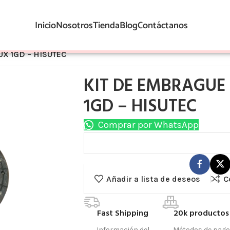
Inicio
Nosotros
Tienda
Blog
Contáctanos
X 1GD – HISUTEC
KIT DE EMBRAGUE
1GD – HISUTEC
Comprar por WhatsApp
Añadir a lista de deseos
C
Fast Shipping
20k productos
Información del
Métodos de pago