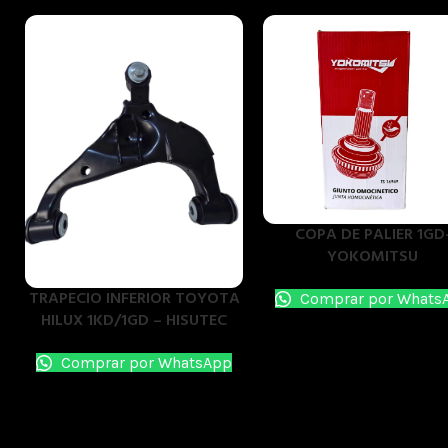
COPA DE PALIER 1GD
YOKOMITSU
TRAPECIO INFERIOR TOYOTA
Comprar por Whats
HILUX 1KD/1GD – HISUTEC
Comprar por WhatsApp