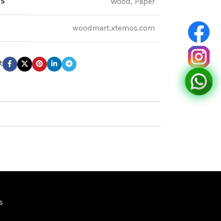
LS
Wood, Paper
woodmart.xtemos.com
t
s