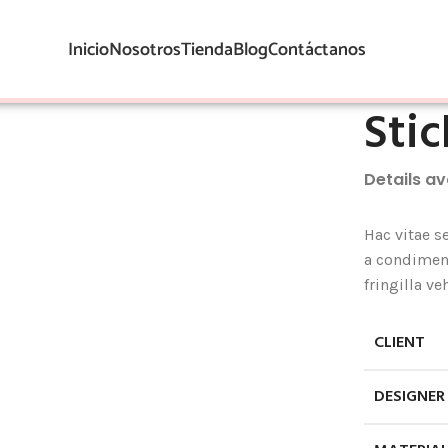
Inicio
Nosotros
Tienda
Blog
Contáctanos
Stic
Details a
Hac vitae s
a condimen
fringilla v
CLIENT
DESIGNER