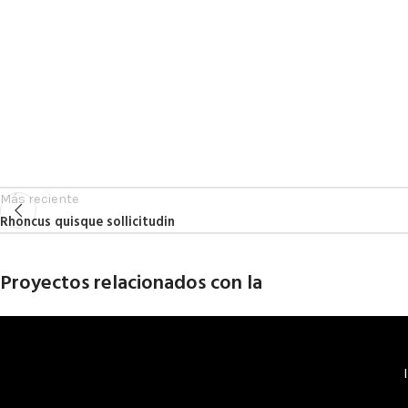
Más reciente
Rhoncus quisque sollicitudin
Proyectos relacionados con la
Imperdiet mauris a nontin
Accessories