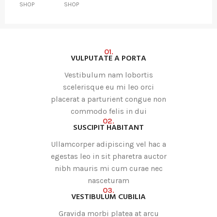
SHOP
SHOP
01.
VULPUTATE A PORTA
Vestibulum nam lobortis
scelerisque eu mi leo orci
placerat a parturient congue non
commodo felis in dui
02.
SUSCIPIT HABITANT
Ullamcorper adipiscing vel hac a
egestas leo in sit pharetra auctor
nibh mauris mi cum curae nec
nasceturam
03.
VESTIBULUM CUBILIA
Gravida morbi platea at arcu