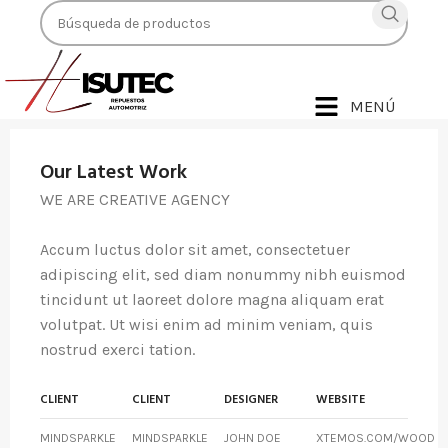
MENÚ
Our Latest Work
WE ARE CREATIVE AGENCY
Accum luctus dolor sit amet, consectetuer
adipiscing elit, sed diam nonummy nibh euismod
tincidunt ut laoreet dolore magna aliquam erat
volutpat. Ut wisi enim ad minim veniam, quis
nostrud exerci tation.
CLIENT
CLIENT
DESIGNER
WEBSITE
MINDSPARKLE
MINDSPARKLE
JOHN DOE
XTEMOS.COM/WOOD