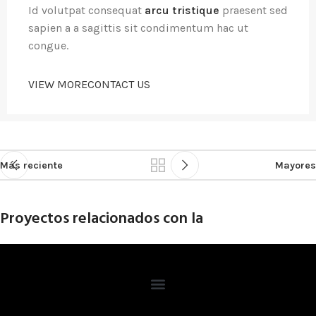
Id volutpat consequat
arcu tristique
praesent sed
sapien a a sagittis sit condimentum hac ut
congue.
VIEW MORE
CONTACT US
Más reciente
Mayores
Proyectos relacionados con la
Netus eu mollis hac dignis
Furniture