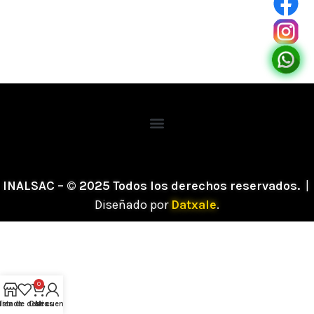
INALSAC – © 2025 Todos los derechos reservados.
|
Diseñado por
Datxale
.
0
ista de deseos
Tienda
Carro
Mi cuenta