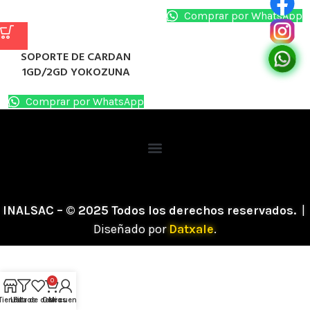
Comprar por WhatsApp
SOPORTE DE CARDAN
1GD/2GD YOKOZUNA
Comprar por WhatsApp
INALSAC – © 2025 Todos los derechos reservados.
|
Diseñado por
Datxale
.
0
Tienda
Lista de deseos
Filtros
Carro
Mi cuenta