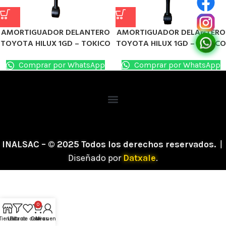
AMORTIGUADOR DELANTERO
AMORTIGUADOR DELANTERO
TOYOTA HILUX 1GD – TOKICO
TOYOTA HILUX 1GD – TOKICO
Comprar por WhatsApp
Comprar por WhatsApp
INALSAC – © 2025 Todos los derechos reservados.
|
Diseñado por
Datxale
.
0
Tienda
Lista de deseos
Filtros
Carro
Mi cuenta