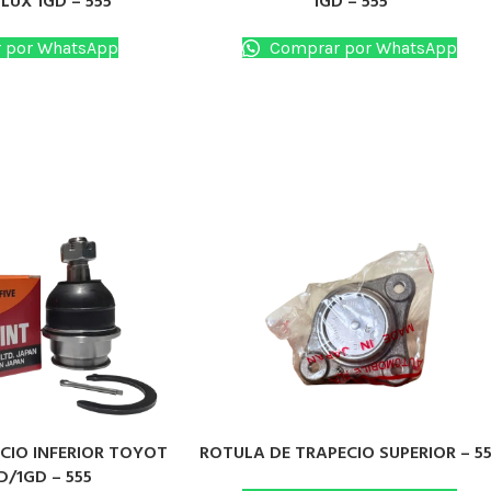
LUX 1GD – 555
1GD – 555
 por WhatsApp
Comprar por WhatsApp
CIO INFERIOR TOYOT
ROTULA DE TRAPECIO SUPERIOR – 5
LEER MÁS
D/1GD – 555