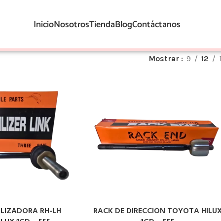
Inicio
Nosotros
Tienda
Blog
Contáctanos
Mostrar
9
12
ILIZADORA RH-LH
RACK DE DIRECCION TOYOTA HILU
LEER MÁS