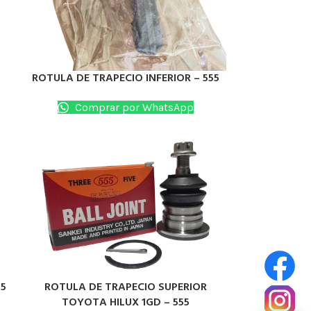
ROTULA DE TRAPECIO INFERIOR – 555
LEER MÁS
Comprar por WhatsApp
55
ROTULA DE TRAPECIO SUPERIOR
LEER MÁS
TOYOTA HILUX 1GD – 555