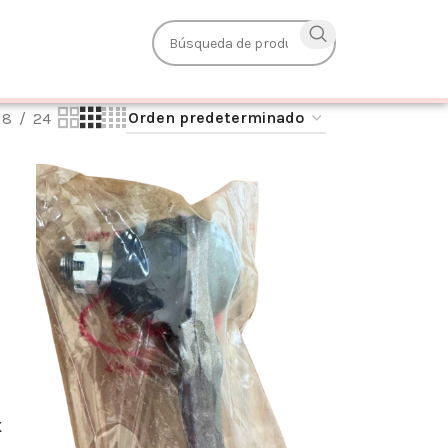
18
24
X