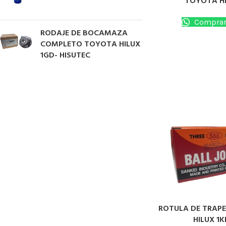
TOYOTA HI
Comprar
RODAJE DE BOCAMAZA
COMPLETO TOYOTA HILUX
1GD- HISUTEC
ROTULA DE TRAPE
LEER MÁS
HILUX 1K